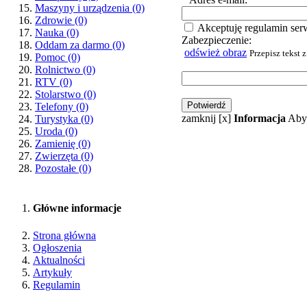
Maszyny i urządzenia
(0)
Zdrowie
(0)
Akceptuję regulamin ser
Nauka
(0)
Zabezpieczenie:
Oddam za darmo
(0)
odśwież obraz
Przepisz tekst 
Pomoc
(0)
Rolnictwo
(0)
RTV
(0)
Stolarstwo
(0)
Telefony
(0)
zamknij [x]
Informacja
Aby 
Turystyka
(0)
Uroda
(0)
Zamienię
(0)
Zwierzęta
(0)
Pozostałe
(0)
Główne informacje
Strona główna
Ogłoszenia
Aktualności
Artykuły
Regulamin