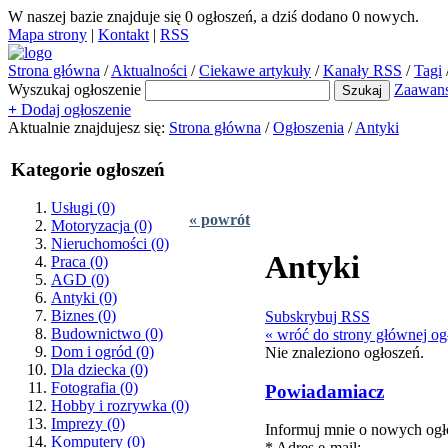
W naszej bazie znajduje się
0
ogłoszeń, a dziś dodano
0
nowych.
Mapa strony
|
Kontakt
|
RSS
Strona główna
/
Aktualności
/
Ciekawe artykuły
/
Kanały RSS
/
Tagi
Wyszukaj ogłoszenie
Zaawan
+
Dodaj ogłoszenie
Aktualnie znajdujesz się:
Strona główna
/
Ogłoszenia
/
Antyki
Kategorie ogłoszeń
Usługi
(0)
« powrót
Motoryzacja
(0)
Nieruchomości
(0)
Antyki
Praca
(0)
AGD
(0)
Antyki
(0)
Biznes
(0)
Subskrybuj RSS
Budownictwo
(0)
« wróć do strony głównej og
Dom i ogród
(0)
Nie znaleziono ogłoszeń.
Dla dziecka
(0)
Fotografia
(0)
Powiadamiacz
Hobby i rozrywka
(0)
Imprezy
(0)
Informuj mnie o nowych ogło
Komputery
(0)
* Adres e-mail: