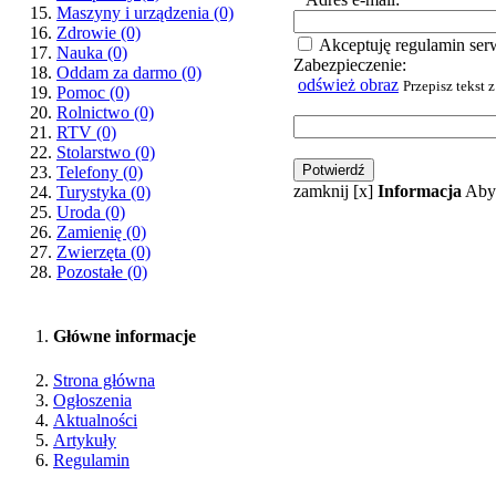
Maszyny i urządzenia
(0)
Zdrowie
(0)
Akceptuję regulamin ser
Nauka
(0)
Zabezpieczenie:
Oddam za darmo
(0)
odśwież obraz
Przepisz tekst 
Pomoc
(0)
Rolnictwo
(0)
RTV
(0)
Stolarstwo
(0)
Telefony
(0)
zamknij [x]
Informacja
Aby 
Turystyka
(0)
Uroda
(0)
Zamienię
(0)
Zwierzęta
(0)
Pozostałe
(0)
Główne informacje
Strona główna
Ogłoszenia
Aktualności
Artykuły
Regulamin