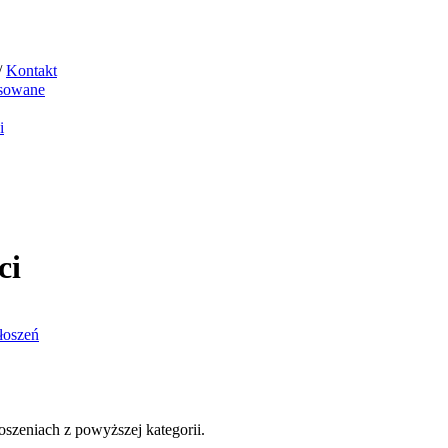
/
Kontakt
sowane
i
ci
łoszeń
szeniach z powyższej kategorii.