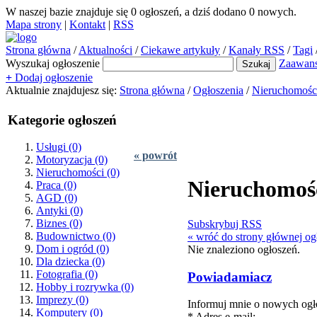
W naszej bazie znajduje się
0
ogłoszeń, a dziś dodano
0
nowych.
Mapa strony
|
Kontakt
|
RSS
Strona główna
/
Aktualności
/
Ciekawe artykuły
/
Kanały RSS
/
Tagi
Wyszukaj ogłoszenie
Zaawan
+
Dodaj ogłoszenie
Aktualnie znajdujesz się:
Strona główna
/
Ogłoszenia
/
Nieruchomośc
Kategorie ogłoszeń
Usługi
(0)
« powrót
Motoryzacja
(0)
Nieruchomości
(0)
Nieruchomoś
Praca
(0)
AGD
(0)
Antyki
(0)
Biznes
(0)
Subskrybuj RSS
Budownictwo
(0)
« wróć do strony głównej og
Dom i ogród
(0)
Nie znaleziono ogłoszeń.
Dla dziecka
(0)
Fotografia
(0)
Powiadamiacz
Hobby i rozrywka
(0)
Imprezy
(0)
Informuj mnie o nowych ogło
Komputery
(0)
* Adres e-mail: