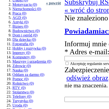
Subskrybuj R
Usługi
(0)
« powrót
Motoryzacja
(0)
« wróć do stro
Nieruchomości
(0)
Praca
(0)
Nie znaleziono
AGD
(0)
Antyki
(0)
Biznes
(0)
Powiadamiac
Budownictwo
(0)
Dom i ogród
(0)
Dla dziecka
(0)
Informuj mnie 
Fotografia
(0)
Hobby i rozrywka
(0)
* Adres e-mail
Imprezy
(0)
Komputery
(0)
Maszyny i urządzenia
(0)
Akceptuję regulamin ser
Zdrowie
(0)
Zabezpieczenie
Nauka
(0)
Oddam za darmo
(0)
odśwież obraz
Pomoc
(0)
Rolnictwo
(0)
nie ma znaczenia.
RTV
(0)
Stolarstwo
(0)
Telefony
(0)
Turystyka
(0)
Uroda
(0)