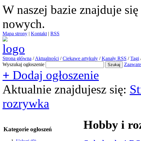
W naszej bazie znajduje si
nowych.
Mapa strony
|
Kontakt
|
RSS
Strona główna
/
Aktualności
/
Ciekawe artykuły
/
Kanały RSS
/
Tagi
Wyszukaj ogłoszenie
Zaawan
+
Dodaj ogłoszenie
Aktualnie znajdujesz się:
St
rozrywka
Hobby i r
Kategorie ogłoszeń