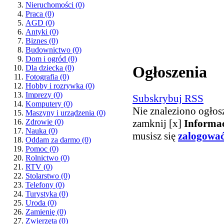
Nieruchomości
(0)
Praca
(0)
AGD
(0)
Antyki
(0)
Biznes
(0)
Budownictwo
(0)
Dom i ogród
(0)
Ogłoszenia
Dla dziecka
(0)
Fotografia
(0)
Hobby i rozrywka
(0)
Imprezy
(0)
Subskrybuj RSS
Komputery
(0)
Nie znaleziono ogłos
Maszyny i urządzenia
(0)
zamknij [x]
Informa
Zdrowie
(0)
Nauka
(0)
musisz się
zalogowa
Oddam za darmo
(0)
Pomoc
(0)
Rolnictwo
(0)
RTV
(0)
Stolarstwo
(0)
Telefony
(0)
Turystyka
(0)
Uroda
(0)
Zamienię
(0)
Zwierzęta
(0)