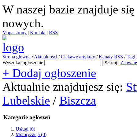
W naszej bazie znajduje si
nowych.
Mapa strony
|
Kontakt
|
RSS
Strona główna
/
Aktualności
/
Ciekawe artykuły
/
Kanały RSS
/
Tagi
Wyszukaj ogłoszenie
Zaawan
+
Dodaj ogłoszenie
Aktualnie znajdujesz się:
St
Lubelskie
/
Biszcza
Kategorie ogłoszeń
Usługi
(0)
Motoryzacja
(0)