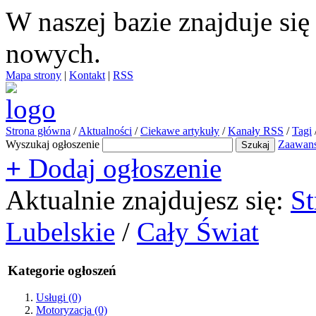
W naszej bazie znajduje si
nowych.
Mapa strony
|
Kontakt
|
RSS
Strona główna
/
Aktualności
/
Ciekawe artykuły
/
Kanały RSS
/
Tagi
Wyszukaj ogłoszenie
Zaawan
+
Dodaj ogłoszenie
Aktualnie znajdujesz się:
St
Lubelskie
/
Cały Świat
Kategorie ogłoszeń
Usługi
(0)
Motoryzacja
(0)