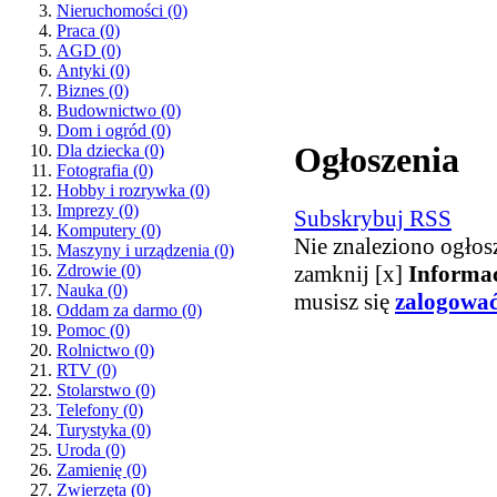
Nieruchomości
(0)
Praca
(0)
AGD
(0)
Antyki
(0)
Biznes
(0)
Budownictwo
(0)
Dom i ogród
(0)
Ogłoszenia
Dla dziecka
(0)
Fotografia
(0)
Hobby i rozrywka
(0)
Imprezy
(0)
Subskrybuj RSS
Komputery
(0)
Nie znaleziono ogłos
Maszyny i urządzenia
(0)
zamknij [x]
Informa
Zdrowie
(0)
Nauka
(0)
musisz się
zalogowa
Oddam za darmo
(0)
Pomoc
(0)
Rolnictwo
(0)
RTV
(0)
Stolarstwo
(0)
Telefony
(0)
Turystyka
(0)
Uroda
(0)
Zamienię
(0)
Zwierzęta
(0)