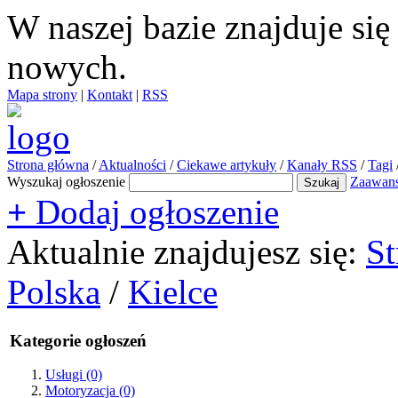
W naszej bazie znajduje si
nowych.
Mapa strony
|
Kontakt
|
RSS
Strona główna
/
Aktualności
/
Ciekawe artykuły
/
Kanały RSS
/
Tagi
Wyszukaj ogłoszenie
Zaawan
+
Dodaj ogłoszenie
Aktualnie znajdujesz się:
St
Polska
/
Kielce
Kategorie ogłoszeń
Usługi
(0)
Motoryzacja
(0)