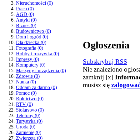
Nieruchomości
(0)
Praca
(0)
AGD
(0)
Antyki
(0)
Biznes
(0)
Budownictwo
(0)
Dom i ogród
(0)
Ogłoszenia
Dla dziecka
(0)
Fotografia
(0)
Hobby i rozrywka
(0)
Imprezy
(0)
Subskrybuj RSS
Komputery
(0)
Nie znaleziono ogłos
Maszyny i urządzenia
(0)
zamknij [x]
Informa
Zdrowie
(0)
Nauka
(0)
musisz się
zalogowa
Oddam za darmo
(0)
Pomoc
(0)
Rolnictwo
(0)
RTV
(0)
Stolarstwo
(0)
Telefony
(0)
Turystyka
(0)
Uroda
(0)
Zamienię
(0)
Zwierzęta
(0)