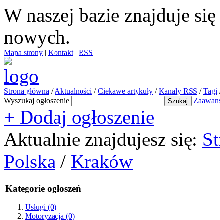
W naszej bazie znajduje si
nowych.
Mapa strony
|
Kontakt
|
RSS
Strona główna
/
Aktualności
/
Ciekawe artykuły
/
Kanały RSS
/
Tagi
Wyszukaj ogłoszenie
Zaawan
+
Dodaj ogłoszenie
Aktualnie znajdujesz się:
St
Polska
/
Kraków
Kategorie ogłoszeń
Usługi
(0)
Motoryzacja
(0)