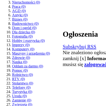
Nieruchomości
(0)
Praca
(0)
AGD
(0)
Antyki
(0)
Biznes
(0)
Budownictwo
(0)
Dom i ogród
(0)
Ogłoszenia
Dla dziecka
(0)
Fotografia
(0)
Hobby i rozrywka
(0)
Imprezy
(0)
Subskrybuj RSS
Komputery
(0)
Nie znaleziono ogłos
Maszyny i urządzenia
(0)
zamknij [x]
Informa
Zdrowie
(0)
Nauka
(0)
musisz się
zalogowa
Oddam za darmo
(0)
Pomoc
(0)
Rolnictwo
(0)
RTV
(0)
Stolarstwo
(0)
Telefony
(0)
Turystyka
(0)
Uroda
(0)
Zamienię
(0)
Zwierzęta
(0)