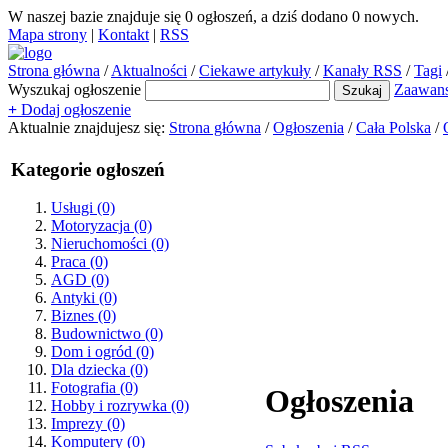
W naszej bazie znajduje się
0
ogłoszeń, a dziś dodano
0
nowych.
Mapa strony
|
Kontakt
|
RSS
Strona główna
/
Aktualności
/
Ciekawe artykuły
/
Kanały RSS
/
Tagi
Wyszukaj ogłoszenie
Zaawan
+
Dodaj ogłoszenie
Aktualnie znajdujesz się:
Strona główna
/
Ogłoszenia
/
Cała Polska
/
Kategorie ogłoszeń
Usługi
(0)
Motoryzacja
(0)
Nieruchomości
(0)
Praca
(0)
AGD
(0)
Antyki
(0)
Biznes
(0)
Budownictwo
(0)
Dom i ogród
(0)
Dla dziecka
(0)
Fotografia
(0)
Ogłoszenia
Hobby i rozrywka
(0)
Imprezy
(0)
Komputery
(0)