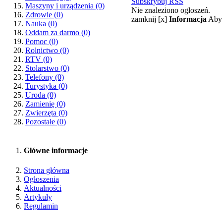
Subskrybuj RSS
Maszyny i urządzenia
(0)
Nie znaleziono ogłoszeń.
Zdrowie
(0)
zamknij [x]
Informacja
Aby 
Nauka
(0)
Oddam za darmo
(0)
Pomoc
(0)
Rolnictwo
(0)
RTV
(0)
Stolarstwo
(0)
Telefony
(0)
Turystyka
(0)
Uroda
(0)
Zamienię
(0)
Zwierzęta
(0)
Pozostałe
(0)
Główne informacje
Strona główna
Ogłoszenia
Aktualności
Artykuły
Regulamin