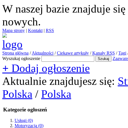
W naszej bazie znajduje si
nowych.
Mapa strony
|
Kontakt
|
RSS
Strona główna
/
Aktualności
/
Ciekawe artykuły
/
Kanały RSS
/
Tagi
Wyszukaj ogłoszenie
Zaawan
+
Dodaj ogłoszenie
Aktualnie znajdujesz się:
St
Polska
/
Polska
Kategorie ogłoszeń
Usługi
(0)
Motoryzacja
(0)