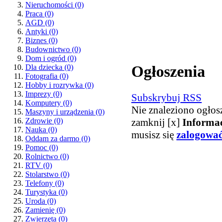
Nieruchomości
(0)
Praca
(0)
AGD
(0)
Antyki
(0)
Biznes
(0)
Budownictwo
(0)
Dom i ogród
(0)
Ogłoszenia
Dla dziecka
(0)
Fotografia
(0)
Hobby i rozrywka
(0)
Imprezy
(0)
Subskrybuj RSS
Komputery
(0)
Nie znaleziono ogłos
Maszyny i urządzenia
(0)
zamknij [x]
Informa
Zdrowie
(0)
Nauka
(0)
musisz się
zalogowa
Oddam za darmo
(0)
Pomoc
(0)
Rolnictwo
(0)
RTV
(0)
Stolarstwo
(0)
Telefony
(0)
Turystyka
(0)
Uroda
(0)
Zamienię
(0)
Zwierzęta
(0)