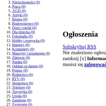
Nieruchomości
(0)
Praca
(0)
AGD
(0)
Antyki
(0)
Biznes
(0)
Budownictwo
(0)
Dom i ogród
(0)
Ogłoszenia
Dla dziecka
(0)
Fotografia
(0)
Hobby i rozrywka
(0)
Imprezy
(0)
Subskrybuj RSS
Komputery
(0)
Nie znaleziono ogłos
Maszyny i urządzenia
(0)
zamknij [x]
Informa
Zdrowie
(0)
Nauka
(0)
musisz się
zalogowa
Oddam za darmo
(0)
Pomoc
(0)
Rolnictwo
(0)
RTV
(0)
Stolarstwo
(0)
Telefony
(0)
Turystyka
(0)
Uroda
(0)
Zamienię
(0)
Zwierzęta
(0)