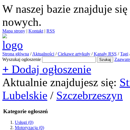
W naszej bazie znajduje si
nowych.
Mapa strony
|
Kontakt
|
RSS
Strona główna
/
Aktualności
/
Ciekawe artykuły
/
Kanały RSS
/
Tagi
Wyszukaj ogłoszenie
Zaawan
+
Dodaj ogłoszenie
Aktualnie znajdujesz się:
St
Lubelskie
/
Szczebrzeszyn
Kategorie ogłoszeń
Usługi
(0)
Motoryzacja
(0)