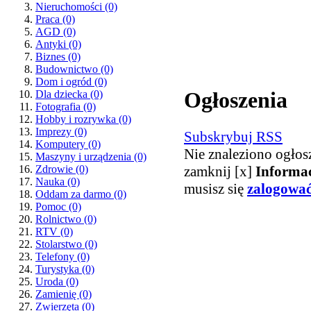
Nieruchomości
(0)
Praca
(0)
AGD
(0)
Antyki
(0)
Biznes
(0)
Budownictwo
(0)
Dom i ogród
(0)
Ogłoszenia
Dla dziecka
(0)
Fotografia
(0)
Hobby i rozrywka
(0)
Imprezy
(0)
Subskrybuj RSS
Komputery
(0)
Nie znaleziono ogłos
Maszyny i urządzenia
(0)
zamknij [x]
Informa
Zdrowie
(0)
Nauka
(0)
musisz się
zalogowa
Oddam za darmo
(0)
Pomoc
(0)
Rolnictwo
(0)
RTV
(0)
Stolarstwo
(0)
Telefony
(0)
Turystyka
(0)
Uroda
(0)
Zamienię
(0)
Zwierzęta
(0)