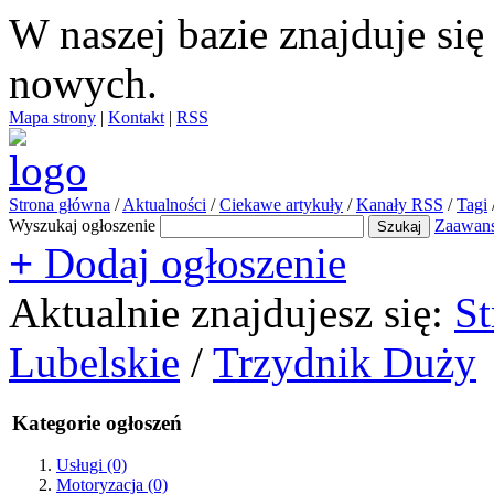
W naszej bazie znajduje si
nowych.
Mapa strony
|
Kontakt
|
RSS
Strona główna
/
Aktualności
/
Ciekawe artykuły
/
Kanały RSS
/
Tagi
Wyszukaj ogłoszenie
Zaawan
+
Dodaj ogłoszenie
Aktualnie znajdujesz się:
St
Lubelskie
/
Trzydnik Duży
Kategorie ogłoszeń
Usługi
(0)
Motoryzacja
(0)