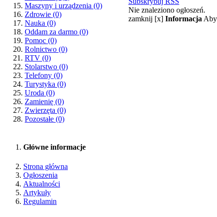
Subskrybuj RSS
Maszyny i urządzenia
(0)
Nie znaleziono ogłoszeń.
Zdrowie
(0)
zamknij [x]
Informacja
Aby 
Nauka
(0)
Oddam za darmo
(0)
Pomoc
(0)
Rolnictwo
(0)
RTV
(0)
Stolarstwo
(0)
Telefony
(0)
Turystyka
(0)
Uroda
(0)
Zamienię
(0)
Zwierzęta
(0)
Pozostałe
(0)
Główne informacje
Strona główna
Ogłoszenia
Aktualności
Artykuły
Regulamin