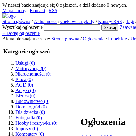
W naszej bazie znajduje się
0
ogłoszeń, a dziś dodano
0
nowych.
Mapa strony
|
Kontakt
|
RSS
Strona główna
/
Aktualności
/
Ciekawe artykuły
/
Kanały RSS
/
Tagi
Wyszukaj ogłoszenie
Zaawan
+
Dodaj ogłoszenie
Aktualnie znajdujesz się:
Strona główna
/
Ogłoszenia
/
Lubelskie
/
Ur
Kategorie ogłoszeń
Usługi
(0)
Motoryzacja
(0)
Nieruchomości
(0)
Praca
(0)
AGD
(0)
Antyki
(0)
Biznes
(0)
Budownictwo
(0)
Dom i ogród
(0)
Dla dziecka
(0)
Fotografia
(0)
Ogłoszenia
Hobby i rozrywka
(0)
Imprezy
(0)
Komputery
(0)