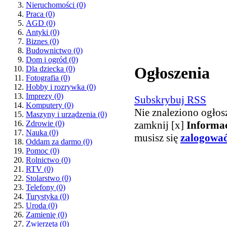
Nieruchomości
(0)
Praca
(0)
AGD
(0)
Antyki
(0)
Biznes
(0)
Budownictwo
(0)
Dom i ogród
(0)
Ogłoszenia
Dla dziecka
(0)
Fotografia
(0)
Hobby i rozrywka
(0)
Imprezy
(0)
Subskrybuj RSS
Komputery
(0)
Nie znaleziono ogłos
Maszyny i urządzenia
(0)
zamknij [x]
Informa
Zdrowie
(0)
Nauka
(0)
musisz się
zalogowa
Oddam za darmo
(0)
Pomoc
(0)
Rolnictwo
(0)
RTV
(0)
Stolarstwo
(0)
Telefony
(0)
Turystyka
(0)
Uroda
(0)
Zamienię
(0)
Zwierzęta
(0)