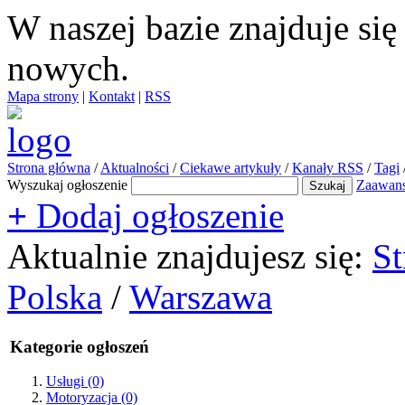
W naszej bazie znajduje si
nowych.
Mapa strony
|
Kontakt
|
RSS
Strona główna
/
Aktualności
/
Ciekawe artykuły
/
Kanały RSS
/
Tagi
Wyszukaj ogłoszenie
Zaawan
+
Dodaj ogłoszenie
Aktualnie znajdujesz się:
St
Polska
/
Warszawa
Kategorie ogłoszeń
Usługi
(0)
Motoryzacja
(0)