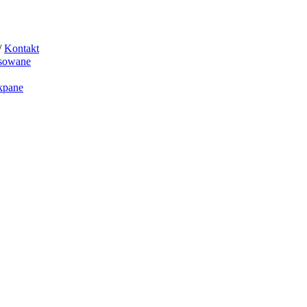
/
Kontakt
sowane
kpane