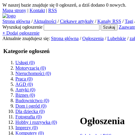
W naszej bazie znajduje się
0
ogłoszeń, a dziś dodano
0
nowych.
Mapa strony
|
Kontakt
|
RSS
Strona główna
/
Aktualności
/
Ciekawe artykuły
/
Kanały RSS
/
Tagi
Wyszukaj ogłoszenie
Zaawan
+
Dodaj ogłoszenie
Aktualnie znajdujesz się:
Strona główna
/
Ogłoszenia
/
Lubelskie
/
za
Kategorie ogłoszeń
Usługi
(0)
Motoryzacja
(0)
Nieruchomości
(0)
Praca
(0)
AGD
(0)
Antyki
(0)
Biznes
(0)
Budownictwo
(0)
Dom i ogród
(0)
Dla dziecka
(0)
Fotografia
(0)
Ogłoszenia
Hobby i rozrywka
(0)
Imprezy
(0)
Komputery
(0)