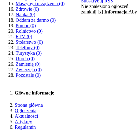
Subskrybuj RSS
Maszyny i urządzenia
(0)
Nie znaleziono ogłoszeń.
Zdrowie
(0)
zamknij [x]
Informacja
Aby 
Nauka
(0)
Oddam za darmo
(0)
Pomoc
(0)
Rolnictwo
(0)
RTV
(0)
Stolarstwo
(0)
Telefony
(0)
Turystyka
(0)
Uroda
(0)
Zamienię
(0)
Zwierzęta
(0)
Pozostałe
(0)
Główne informacje
Strona główna
Ogłoszenia
Aktualności
Artykuły
Regulamin