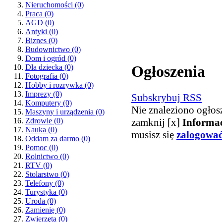
Nieruchomości
(0)
Praca
(0)
AGD
(0)
Antyki
(0)
Biznes
(0)
Budownictwo
(0)
Dom i ogród
(0)
Ogłoszenia
Dla dziecka
(0)
Fotografia
(0)
Hobby i rozrywka
(0)
Imprezy
(0)
Subskrybuj RSS
Komputery
(0)
Nie znaleziono ogłos
Maszyny i urządzenia
(0)
zamknij [x]
Informa
Zdrowie
(0)
Nauka
(0)
musisz się
zalogowa
Oddam za darmo
(0)
Pomoc
(0)
Rolnictwo
(0)
RTV
(0)
Stolarstwo
(0)
Telefony
(0)
Turystyka
(0)
Uroda
(0)
Zamienię
(0)
Zwierzęta
(0)