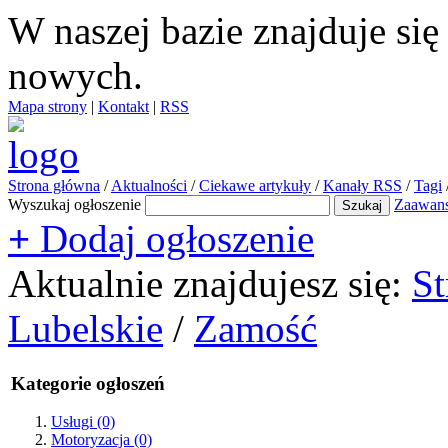
W naszej bazie znajduje si
nowych.
Mapa strony
|
Kontakt
|
RSS
Strona główna
/
Aktualności
/
Ciekawe artykuły
/
Kanały RSS
/
Tagi
Wyszukaj ogłoszenie
Zaawan
+
Dodaj ogłoszenie
Aktualnie znajdujesz się:
St
Lubelskie
/
Zamość
Kategorie ogłoszeń
Usługi
(0)
Motoryzacja
(0)