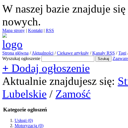
W naszej bazie znajduje si
nowych.
Mapa strony
|
Kontakt
|
RSS
Strona główna
/
Aktualności
/
Ciekawe artykuły
/
Kanały RSS
/
Tagi
Wyszukaj ogłoszenie
Zaawan
+
Dodaj ogłoszenie
Aktualnie znajdujesz się:
St
Lubelskie
/
Zamość
Kategorie ogłoszeń
Usługi
(0)
Motoryzacja
(0)