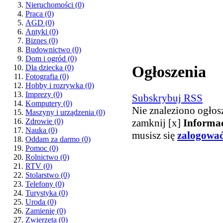
Nieruchomości
(0)
Praca
(0)
AGD
(0)
Antyki
(0)
Biznes
(0)
Budownictwo
(0)
Dom i ogród
(0)
Ogłoszenia
Dla dziecka
(0)
Fotografia
(0)
Hobby i rozrywka
(0)
Imprezy
(0)
Subskrybuj RSS
Komputery
(0)
Nie znaleziono ogłos
Maszyny i urządzenia
(0)
zamknij [x]
Informa
Zdrowie
(0)
Nauka
(0)
musisz się
zalogowa
Oddam za darmo
(0)
Pomoc
(0)
Rolnictwo
(0)
RTV
(0)
Stolarstwo
(0)
Telefony
(0)
Turystyka
(0)
Uroda
(0)
Zamienię
(0)
Zwierzęta
(0)