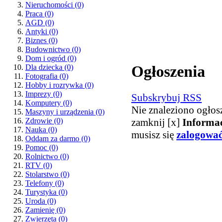
Nieruchomości
(0)
Praca
(0)
AGD
(0)
Antyki
(0)
Biznes
(0)
Budownictwo
(0)
Dom i ogród
(0)
Ogłoszenia
Dla dziecka
(0)
Fotografia
(0)
Hobby i rozrywka
(0)
Imprezy
(0)
Subskrybuj RSS
Komputery
(0)
Nie znaleziono ogłos
Maszyny i urządzenia
(0)
zamknij [x]
Informa
Zdrowie
(0)
Nauka
(0)
musisz się
zalogowa
Oddam za darmo
(0)
Pomoc
(0)
Rolnictwo
(0)
RTV
(0)
Stolarstwo
(0)
Telefony
(0)
Turystyka
(0)
Uroda
(0)
Zamienię
(0)
Zwierzęta
(0)