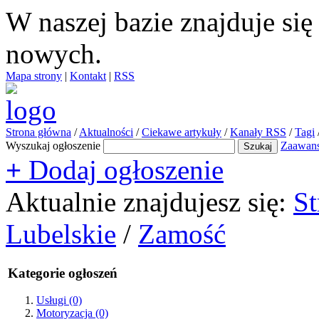
W naszej bazie znajduje si
nowych.
Mapa strony
|
Kontakt
|
RSS
Strona główna
/
Aktualności
/
Ciekawe artykuły
/
Kanały RSS
/
Tagi
Wyszukaj ogłoszenie
Zaawan
+
Dodaj ogłoszenie
Aktualnie znajdujesz się:
St
Lubelskie
/
Zamość
Kategorie ogłoszeń
Usługi
(0)
Motoryzacja
(0)