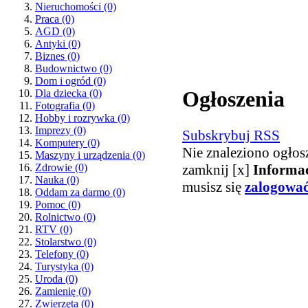
Nieruchomości
(0)
Praca
(0)
AGD
(0)
Antyki
(0)
Biznes
(0)
Budownictwo
(0)
Dom i ogród
(0)
Ogłoszenia
Dla dziecka
(0)
Fotografia
(0)
Hobby i rozrywka
(0)
Imprezy
(0)
Subskrybuj RSS
Komputery
(0)
Nie znaleziono ogłos
Maszyny i urządzenia
(0)
zamknij [x]
Informa
Zdrowie
(0)
Nauka
(0)
musisz się
zalogowa
Oddam za darmo
(0)
Pomoc
(0)
Rolnictwo
(0)
RTV
(0)
Stolarstwo
(0)
Telefony
(0)
Turystyka
(0)
Uroda
(0)
Zamienię
(0)
Zwierzęta
(0)