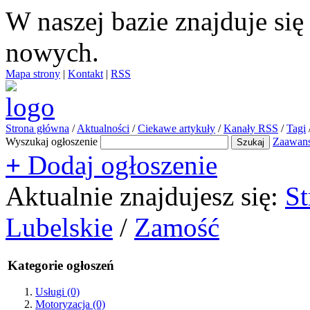
W naszej bazie znajduje si
nowych.
Mapa strony
|
Kontakt
|
RSS
Strona główna
/
Aktualności
/
Ciekawe artykuły
/
Kanały RSS
/
Tagi
Wyszukaj ogłoszenie
Zaawan
+
Dodaj ogłoszenie
Aktualnie znajdujesz się:
St
Lubelskie
/
Zamość
Kategorie ogłoszeń
Usługi
(0)
Motoryzacja
(0)