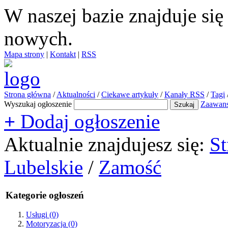
W naszej bazie znajduje si
nowych.
Mapa strony
|
Kontakt
|
RSS
Strona główna
/
Aktualności
/
Ciekawe artykuły
/
Kanały RSS
/
Tagi
Wyszukaj ogłoszenie
Zaawan
+
Dodaj ogłoszenie
Aktualnie znajdujesz się:
St
Lubelskie
/
Zamość
Kategorie ogłoszeń
Usługi
(0)
Motoryzacja
(0)