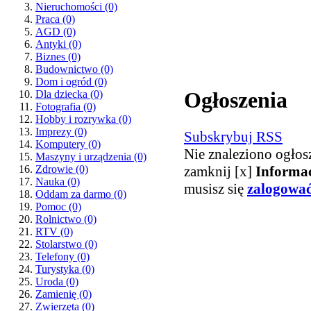
Nieruchomości
(0)
Praca
(0)
AGD
(0)
Antyki
(0)
Biznes
(0)
Budownictwo
(0)
Dom i ogród
(0)
Ogłoszenia
Dla dziecka
(0)
Fotografia
(0)
Hobby i rozrywka
(0)
Imprezy
(0)
Subskrybuj RSS
Komputery
(0)
Nie znaleziono ogłos
Maszyny i urządzenia
(0)
zamknij [x]
Informa
Zdrowie
(0)
Nauka
(0)
musisz się
zalogowa
Oddam za darmo
(0)
Pomoc
(0)
Rolnictwo
(0)
RTV
(0)
Stolarstwo
(0)
Telefony
(0)
Turystyka
(0)
Uroda
(0)
Zamienię
(0)
Zwierzęta
(0)