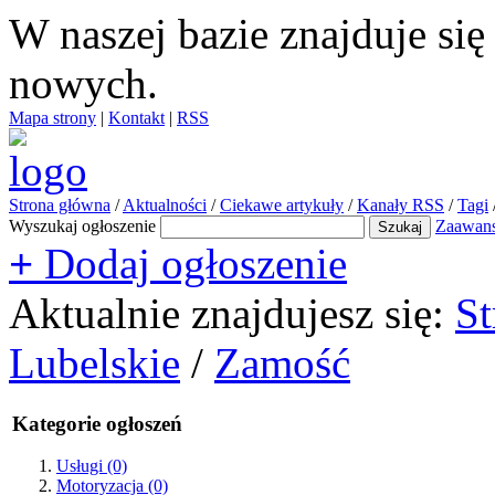
W naszej bazie znajduje si
nowych.
Mapa strony
|
Kontakt
|
RSS
Strona główna
/
Aktualności
/
Ciekawe artykuły
/
Kanały RSS
/
Tagi
Wyszukaj ogłoszenie
Zaawan
+
Dodaj ogłoszenie
Aktualnie znajdujesz się:
St
Lubelskie
/
Zamość
Kategorie ogłoszeń
Usługi
(0)
Motoryzacja
(0)