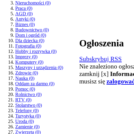
Nieruchomości
(0)
Praca
(0)
AGD
(0)
Antyki
(0)
Biznes
(0)
Budownictwo
(0)
Dom i ogród
(0)
Ogłoszenia
Dla dziecka
(0)
Fotografia
(0)
Hobby i rozrywka
(0)
Imprezy
(0)
Subskrybuj RSS
Komputery
(0)
Nie znaleziono ogłos
Maszyny i urządzenia
(0)
zamknij [x]
Informa
Zdrowie
(0)
Nauka
(0)
musisz się
zalogowa
Oddam za darmo
(0)
Pomoc
(0)
Rolnictwo
(0)
RTV
(0)
Stolarstwo
(0)
Telefony
(0)
Turystyka
(0)
Uroda
(0)
Zamienię
(0)
Zwierzęta
(0)