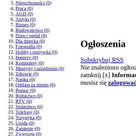
Nieruchomości
(0)
Praca
(0)
AGD
(0)
Antyki
(0)
Biznes
(0)
Budownictwo
(0)
Dom i ogród
(0)
Ogłoszenia
Dla dziecka
(0)
Fotografia
(0)
Hobby i rozrywka
(0)
Imprezy
(0)
Subskrybuj RSS
Komputery
(0)
Nie znaleziono ogłos
Maszyny i urządzenia
(0)
zamknij [x]
Informa
Zdrowie
(0)
Nauka
(0)
musisz się
zalogowa
Oddam za darmo
(0)
Pomoc
(0)
Rolnictwo
(0)
RTV
(0)
Stolarstwo
(0)
Telefony
(0)
Turystyka
(0)
Uroda
(0)
Zamienię
(0)
Zwierzęta
(0)