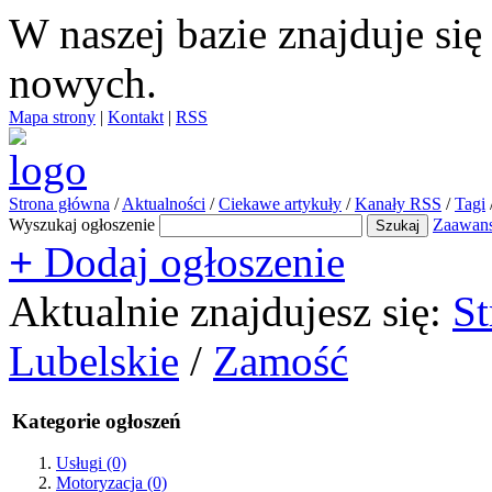
W naszej bazie znajduje si
nowych.
Mapa strony
|
Kontakt
|
RSS
Strona główna
/
Aktualności
/
Ciekawe artykuły
/
Kanały RSS
/
Tagi
Wyszukaj ogłoszenie
Zaawan
+
Dodaj ogłoszenie
Aktualnie znajdujesz się:
St
Lubelskie
/
Zamość
Kategorie ogłoszeń
Usługi
(0)
Motoryzacja
(0)