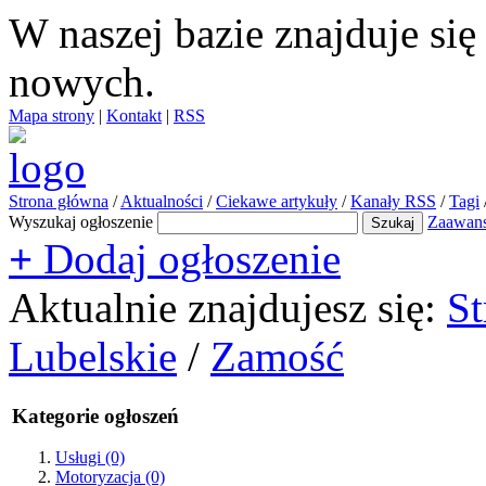
W naszej bazie znajduje si
nowych.
Mapa strony
|
Kontakt
|
RSS
Strona główna
/
Aktualności
/
Ciekawe artykuły
/
Kanały RSS
/
Tagi
Wyszukaj ogłoszenie
Zaawan
+
Dodaj ogłoszenie
Aktualnie znajdujesz się:
St
Lubelskie
/
Zamość
Kategorie ogłoszeń
Usługi
(0)
Motoryzacja
(0)