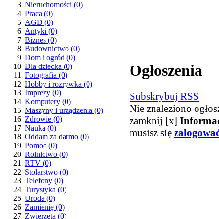
Nieruchomości
(0)
Praca
(0)
AGD
(0)
Antyki
(0)
Biznes
(0)
Budownictwo
(0)
Dom i ogród
(0)
Ogłoszenia
Dla dziecka
(0)
Fotografia
(0)
Hobby i rozrywka
(0)
Imprezy
(0)
Subskrybuj RSS
Komputery
(0)
Nie znaleziono ogłos
Maszyny i urządzenia
(0)
zamknij [x]
Informa
Zdrowie
(0)
Nauka
(0)
musisz się
zalogowa
Oddam za darmo
(0)
Pomoc
(0)
Rolnictwo
(0)
RTV
(0)
Stolarstwo
(0)
Telefony
(0)
Turystyka
(0)
Uroda
(0)
Zamienię
(0)
Zwierzęta
(0)