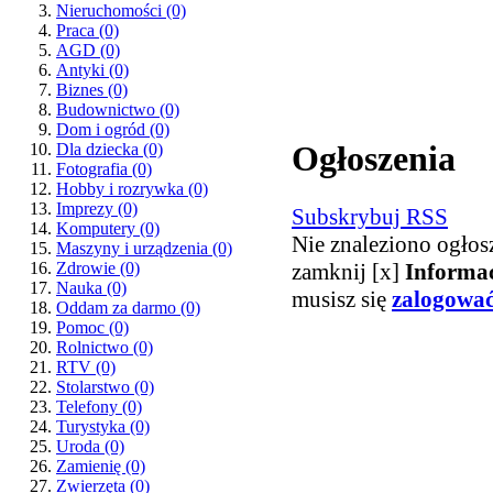
Nieruchomości
(0)
Praca
(0)
AGD
(0)
Antyki
(0)
Biznes
(0)
Budownictwo
(0)
Dom i ogród
(0)
Ogłoszenia
Dla dziecka
(0)
Fotografia
(0)
Hobby i rozrywka
(0)
Imprezy
(0)
Subskrybuj RSS
Komputery
(0)
Nie znaleziono ogłos
Maszyny i urządzenia
(0)
zamknij [x]
Informa
Zdrowie
(0)
Nauka
(0)
musisz się
zalogowa
Oddam za darmo
(0)
Pomoc
(0)
Rolnictwo
(0)
RTV
(0)
Stolarstwo
(0)
Telefony
(0)
Turystyka
(0)
Uroda
(0)
Zamienię
(0)
Zwierzęta
(0)