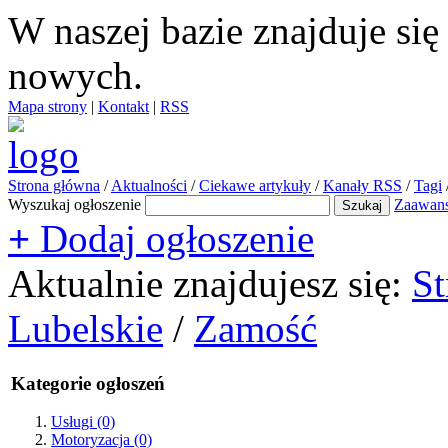
W naszej bazie znajduje si
nowych.
Mapa strony
|
Kontakt
|
RSS
Strona główna
/
Aktualności
/
Ciekawe artykuły
/
Kanały RSS
/
Tagi
Wyszukaj ogłoszenie
Zaawan
+
Dodaj ogłoszenie
Aktualnie znajdujesz się:
St
Lubelskie
/
Zamość
Kategorie ogłoszeń
Usługi
(0)
Motoryzacja
(0)