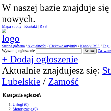
W naszej bazie znajduje si
nowych.
Mapa strony
|
Kontakt
|
RSS
Strona główna
/
Aktualności
/
Ciekawe artykuły
/
Kanały RSS
/
Tagi
Wyszukaj ogłoszenie
Zaawan
+
Dodaj ogłoszenie
Aktualnie znajdujesz się:
St
Lubelskie
/
Zamość
Kategorie ogłoszeń
Usługi
(0)
Motoryzacja
(0)