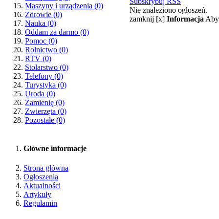
Subskrybuj RSS
Maszyny i urządzenia
(0)
Nie znaleziono ogłoszeń.
Zdrowie
(0)
zamknij [x]
Informacja
Aby 
Nauka
(0)
Oddam za darmo
(0)
Pomoc
(0)
Rolnictwo
(0)
RTV
(0)
Stolarstwo
(0)
Telefony
(0)
Turystyka
(0)
Uroda
(0)
Zamienię
(0)
Zwierzęta
(0)
Pozostałe
(0)
Główne informacje
Strona główna
Ogłoszenia
Aktualności
Artykuły
Regulamin