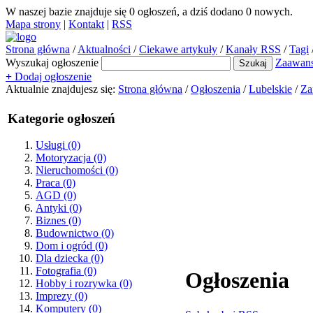
W naszej bazie znajduje się
0
ogłoszeń, a dziś dodano
0
nowych.
Mapa strony
|
Kontakt
|
RSS
Strona główna
/
Aktualności
/
Ciekawe artykuły
/
Kanały RSS
/
Tagi
Wyszukaj ogłoszenie
Zaawan
+
Dodaj ogłoszenie
Aktualnie znajdujesz się:
Strona główna
/
Ogłoszenia
/
Lubelskie
/
Za
Kategorie ogłoszeń
Usługi
(0)
Motoryzacja
(0)
Nieruchomości
(0)
Praca
(0)
AGD
(0)
Antyki
(0)
Biznes
(0)
Budownictwo
(0)
Dom i ogród
(0)
Dla dziecka
(0)
Fotografia
(0)
Ogłoszenia
Hobby i rozrywka
(0)
Imprezy
(0)
Komputery
(0)