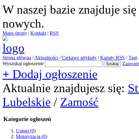
W naszej bazie znajduje si
nowych.
Mapa strony
|
Kontakt
|
RSS
Strona główna
/
Aktualności
/
Ciekawe artykuły
/
Kanały RSS
/
Tagi
Wyszukaj ogłoszenie
Zaawan
+
Dodaj ogłoszenie
Aktualnie znajdujesz się:
St
Lubelskie
/
Zamość
Kategorie ogłoszeń
Usługi
(0)
Motoryzacja
(0)