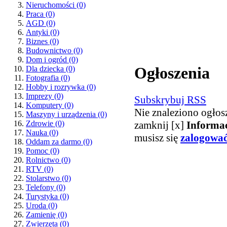
Nieruchomości
(0)
Praca
(0)
AGD
(0)
Antyki
(0)
Biznes
(0)
Budownictwo
(0)
Dom i ogród
(0)
Ogłoszenia
Dla dziecka
(0)
Fotografia
(0)
Hobby i rozrywka
(0)
Imprezy
(0)
Subskrybuj RSS
Komputery
(0)
Nie znaleziono ogłos
Maszyny i urządzenia
(0)
zamknij [x]
Informa
Zdrowie
(0)
Nauka
(0)
musisz się
zalogowa
Oddam za darmo
(0)
Pomoc
(0)
Rolnictwo
(0)
RTV
(0)
Stolarstwo
(0)
Telefony
(0)
Turystyka
(0)
Uroda
(0)
Zamienię
(0)
Zwierzęta
(0)