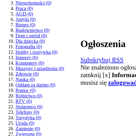
Nieruchomości
(0)
Praca
(0)
AGD
(0)
Antyki
(0)
Biznes
(0)
Budownictwo
(0)
Dom i ogród
(0)
Ogłoszenia
Dla dziecka
(0)
Fotografia
(0)
Hobby i rozrywka
(0)
Imprezy
(0)
Subskrybuj RSS
Komputery
(0)
Nie znaleziono ogłos
Maszyny i urządzenia
(0)
zamknij [x]
Informa
Zdrowie
(0)
Nauka
(0)
musisz się
zalogowa
Oddam za darmo
(0)
Pomoc
(0)
Rolnictwo
(0)
RTV
(0)
Stolarstwo
(0)
Telefony
(0)
Turystyka
(0)
Uroda
(0)
Zamienię
(0)
Zwierzęta
(0)