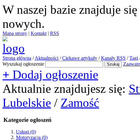
W naszej bazie znajduje si
nowych.
Mapa strony
|
Kontakt
|
RSS
Strona główna
/
Aktualności
/
Ciekawe artykuły
/
Kanały RSS
/
Tagi
Wyszukaj ogłoszenie
Zaawan
+
Dodaj ogłoszenie
Aktualnie znajdujesz się:
St
Lubelskie
/
Zamość
Kategorie ogłoszeń
Usługi
(0)
Motoryzacja
(0)