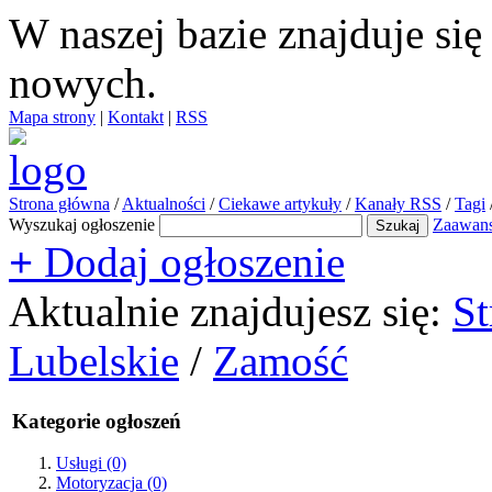
W naszej bazie znajduje si
nowych.
Mapa strony
|
Kontakt
|
RSS
Strona główna
/
Aktualności
/
Ciekawe artykuły
/
Kanały RSS
/
Tagi
Wyszukaj ogłoszenie
Zaawan
+
Dodaj ogłoszenie
Aktualnie znajdujesz się:
St
Lubelskie
/
Zamość
Kategorie ogłoszeń
Usługi
(0)
Motoryzacja
(0)