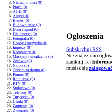
Nieruchomości
(0)
Praca
(0)
AGD
(0)
Antyki
(0)
Biznes
(0)
Budownictwo
(0)
Dom i ogród
(0)
Ogłoszenia
Dla dziecka
(0)
Fotografia
(0)
Hobby i rozrywka
(0)
Imprezy
(0)
Subskrybuj RSS
Komputery
(0)
Nie znaleziono ogłos
Maszyny i urządzenia
(0)
zamknij [x]
Informa
Zdrowie
(0)
Nauka
(0)
musisz się
zalogowa
Oddam za darmo
(0)
Pomoc
(0)
Rolnictwo
(0)
RTV
(0)
Stolarstwo
(0)
Telefony
(0)
Turystyka
(0)
Uroda
(0)
Zamienię
(0)
Zwierzęta
(0)