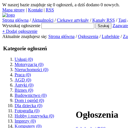
W naszej bazie znajduje się
0
ogłoszeń, a dziś dodano
0
nowych.
Mapa strony
|
Kontakt
|
RSS
Strona główna
/
Aktualności
/
Ciekawe artykuły
/
Kanały RSS
/
Tagi
Wyszukaj ogłoszenie
Zaawan
+
Dodaj ogłoszenie
Aktualnie znajdujesz się:
Strona główna
/
Ogłoszenia
/
Lubelskie
/
Za
Kategorie ogłoszeń
Usługi
(0)
Motoryzacja
(0)
Nieruchomości
(0)
Praca
(0)
AGD
(0)
Antyki
(0)
Biznes
(0)
Budownictwo
(0)
Dom i ogród
(0)
Dla dziecka
(0)
Fotografia
(0)
Ogłoszenia
Hobby i rozrywka
(0)
Imprezy
(0)
Komputery
(0)