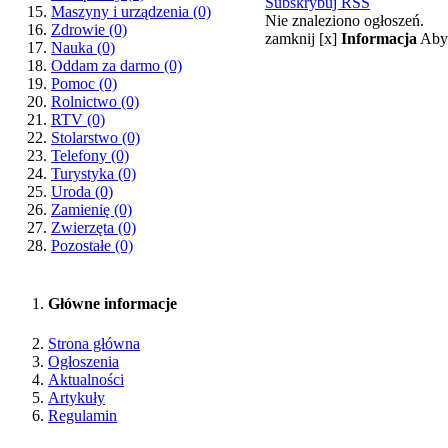
Subskrybuj RSS
Maszyny i urządzenia
(0)
Nie znaleziono ogłoszeń.
Zdrowie
(0)
zamknij [x]
Informacja
Aby 
Nauka
(0)
Oddam za darmo
(0)
Pomoc
(0)
Rolnictwo
(0)
RTV
(0)
Stolarstwo
(0)
Telefony
(0)
Turystyka
(0)
Uroda
(0)
Zamienię
(0)
Zwierzęta
(0)
Pozostałe
(0)
Główne informacje
Strona główna
Ogłoszenia
Aktualności
Artykuły
Regulamin