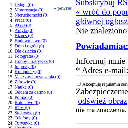
Subskrybuj R
Usługi
(0)
« powrót
« wróć do popr
Motoryzacja
(0)
Nieruchomości
(0)
głównej ogłos
Praca
(0)
AGD
(0)
Nie znaleziono
Antyki
(0)
Biznes
(0)
Budownictwo
(0)
Powiadamiac
Dom i ogród
(0)
Dla dziecka
(0)
Fotografia
(0)
Informuj mnie 
Hobby i rozrywka
(0)
Imprezy
(0)
* Adres e-mail
Komputery
(0)
Maszyny i urządzenia
(0)
Zdrowie
(0)
Akceptuję regulamin ser
Nauka
(0)
Zabezpieczenie
Oddam za darmo
(0)
Pomoc
(0)
odśwież obraz
Rolnictwo
(0)
RTV
(0)
nie ma znaczenia.
Stolarstwo
(0)
Telefony
(0)
Turystyka
(0)