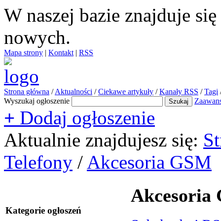
W naszej bazie znajduje si
nowych.
Mapa strony
|
Kontakt
|
RSS
Strona główna
/
Aktualności
/
Ciekawe artykuły
/
Kanały RSS
/
Tagi
Wyszukaj ogłoszenie
Zaawan
+
Dodaj ogłoszenie
Aktualnie znajdujesz się:
St
Telefony
/
Akcesoria GSM
Akcesoria
Kategorie ogłoszeń