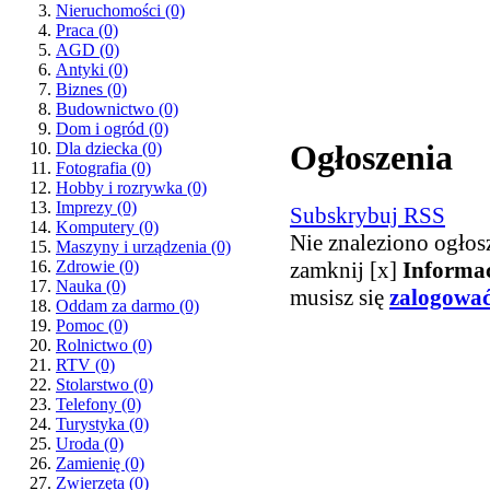
Nieruchomości
(0)
Praca
(0)
AGD
(0)
Antyki
(0)
Biznes
(0)
Budownictwo
(0)
Dom i ogród
(0)
Ogłoszenia
Dla dziecka
(0)
Fotografia
(0)
Hobby i rozrywka
(0)
Imprezy
(0)
Subskrybuj RSS
Komputery
(0)
Nie znaleziono ogłos
Maszyny i urządzenia
(0)
zamknij [x]
Informa
Zdrowie
(0)
Nauka
(0)
musisz się
zalogowa
Oddam za darmo
(0)
Pomoc
(0)
Rolnictwo
(0)
RTV
(0)
Stolarstwo
(0)
Telefony
(0)
Turystyka
(0)
Uroda
(0)
Zamienię
(0)
Zwierzęta
(0)