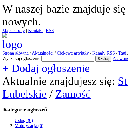
W naszej bazie znajduje si
nowych.
Mapa strony
|
Kontakt
|
RSS
Strona główna
/
Aktualności
/
Ciekawe artykuły
/
Kanały RSS
/
Tagi
Wyszukaj ogłoszenie
Zaawan
+
Dodaj ogłoszenie
Aktualnie znajdujesz się:
St
Lubelskie
/
Zamość
Kategorie ogłoszeń
Usługi
(0)
Motoryzacja
(0)