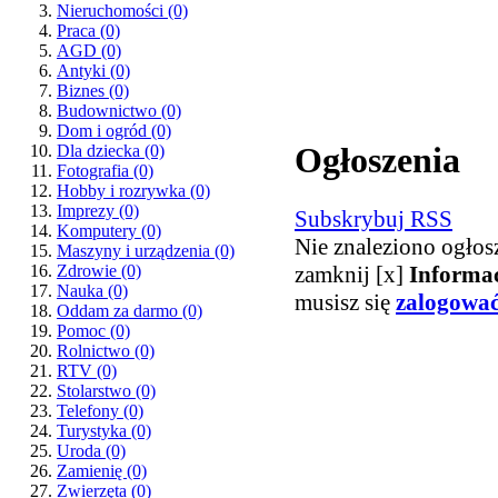
Nieruchomości
(0)
Praca
(0)
AGD
(0)
Antyki
(0)
Biznes
(0)
Budownictwo
(0)
Dom i ogród
(0)
Ogłoszenia
Dla dziecka
(0)
Fotografia
(0)
Hobby i rozrywka
(0)
Imprezy
(0)
Subskrybuj RSS
Komputery
(0)
Nie znaleziono ogłos
Maszyny i urządzenia
(0)
zamknij [x]
Informa
Zdrowie
(0)
Nauka
(0)
musisz się
zalogowa
Oddam za darmo
(0)
Pomoc
(0)
Rolnictwo
(0)
RTV
(0)
Stolarstwo
(0)
Telefony
(0)
Turystyka
(0)
Uroda
(0)
Zamienię
(0)
Zwierzęta
(0)