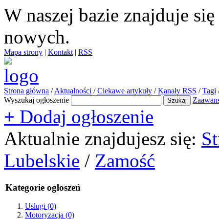
W naszej bazie znajduje si
nowych.
Mapa strony
|
Kontakt
|
RSS
Strona główna
/
Aktualności
/
Ciekawe artykuły
/
Kanały RSS
/
Tagi
Wyszukaj ogłoszenie
Zaawan
+
Dodaj ogłoszenie
Aktualnie znajdujesz się:
St
Lubelskie
/
Zamość
Kategorie ogłoszeń
Usługi
(0)
Motoryzacja
(0)