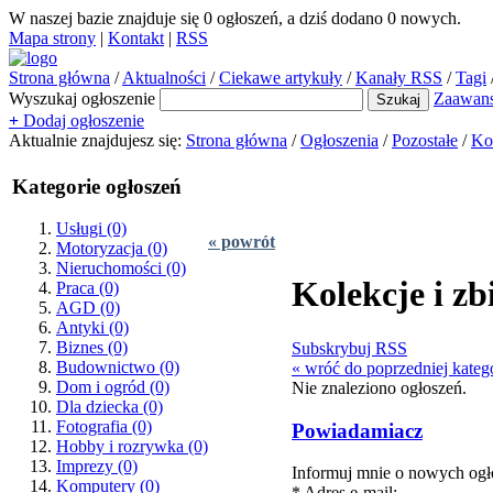
W naszej bazie znajduje się
0
ogłoszeń, a dziś dodano
0
nowych.
Mapa strony
|
Kontakt
|
RSS
Strona główna
/
Aktualności
/
Ciekawe artykuły
/
Kanały RSS
/
Tagi
Wyszukaj ogłoszenie
Zaawan
+
Dodaj ogłoszenie
Aktualnie znajdujesz się:
Strona główna
/
Ogłoszenia
/
Pozostałe
/
Kol
Kategorie ogłoszeń
Usługi
(0)
« powrót
Motoryzacja
(0)
Nieruchomości
(0)
Kolekcje i zb
Praca
(0)
AGD
(0)
Antyki
(0)
Biznes
(0)
Subskrybuj RSS
Budownictwo
(0)
« wróć do poprzedniej katego
Dom i ogród
(0)
Nie znaleziono ogłoszeń.
Dla dziecka
(0)
Fotografia
(0)
Powiadamiacz
Hobby i rozrywka
(0)
Imprezy
(0)
Informuj mnie o nowych ogło
Komputery
(0)
* Adres e-mail: