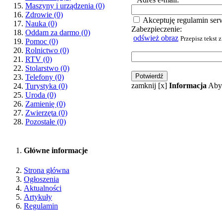
Maszyny i urządzenia
(0)
Zdrowie
(0)
Akceptuję regulamin ser
Nauka
(0)
Zabezpieczenie:
Oddam za darmo
(0)
odśwież obraz
Przepisz tekst 
Pomoc
(0)
Rolnictwo
(0)
RTV
(0)
Stolarstwo
(0)
Telefony
(0)
zamknij [x]
Informacja
Aby 
Turystyka
(0)
Uroda
(0)
Zamienię
(0)
Zwierzęta
(0)
Pozostałe
(0)
Główne informacje
Strona główna
Ogłoszenia
Aktualności
Artykuły
Regulamin