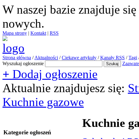
W naszej bazie znajduje si
nowych.
Mapa strony
|
Kontakt
|
RSS
Strona główna
/
Aktualności
/
Ciekawe artykuły
/
Kanały RSS
/
Tagi
Wyszukaj ogłoszenie
Zaawan
+
Dodaj ogłoszenie
Aktualnie znajdujesz się:
St
Kuchnie gazowe
Kuchnie g
Kategorie ogłoszeń