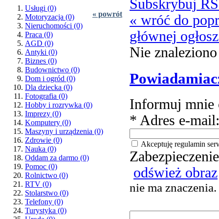
Subskrybuj R
Usługi
(0)
« powrót
« wróć do popr
Motoryzacja
(0)
Nieruchomości
(0)
głównej ogłos
Praca
(0)
AGD
(0)
Nie znaleziono
Antyki
(0)
Biznes
(0)
Budownictwo
(0)
Powiadamiac
Dom i ogród
(0)
Dla dziecka
(0)
Fotografia
(0)
Informuj mnie 
Hobby i rozrywka
(0)
Imprezy
(0)
* Adres e-mail
Komputery
(0)
Maszyny i urządzenia
(0)
Zdrowie
(0)
Akceptuję regulamin ser
Nauka
(0)
Zabezpieczenie
Oddam za darmo
(0)
Pomoc
(0)
odśwież obraz
Rolnictwo
(0)
RTV
(0)
nie ma znaczenia.
Stolarstwo
(0)
Telefony
(0)
Turystyka
(0)