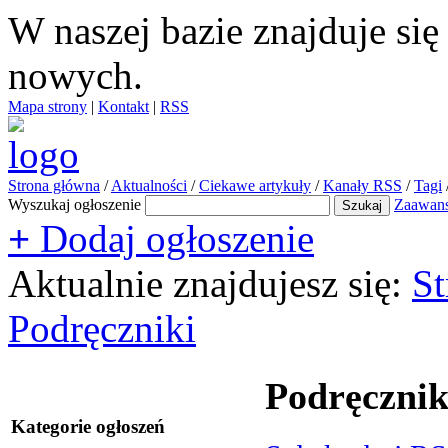
W naszej bazie znajduje si
nowych.
Mapa strony
|
Kontakt
|
RSS
Strona główna
/
Aktualności
/
Ciekawe artykuły
/
Kanały RSS
/
Tagi
Wyszukaj ogłoszenie
Zaawan
+
Dodaj ogłoszenie
Aktualnie znajdujesz się:
St
Podręczniki
Podręcznik
Kategorie ogłoszeń