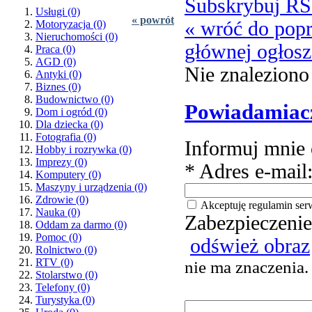
Subskrybuj R
Usługi
(0)
« powrót
« wróć do popr
Motoryzacja
(0)
Nieruchomości
(0)
głównej ogłos
Praca
(0)
AGD
(0)
Nie znaleziono
Antyki
(0)
Biznes
(0)
Budownictwo
(0)
Powiadamiac
Dom i ogród
(0)
Dla dziecka
(0)
Fotografia
(0)
Informuj mnie 
Hobby i rozrywka
(0)
Imprezy
(0)
* Adres e-mail
Komputery
(0)
Maszyny i urządzenia
(0)
Zdrowie
(0)
Akceptuję regulamin ser
Nauka
(0)
Zabezpieczenie
Oddam za darmo
(0)
Pomoc
(0)
odśwież obraz
Rolnictwo
(0)
RTV
(0)
nie ma znaczenia.
Stolarstwo
(0)
Telefony
(0)
Turystyka
(0)