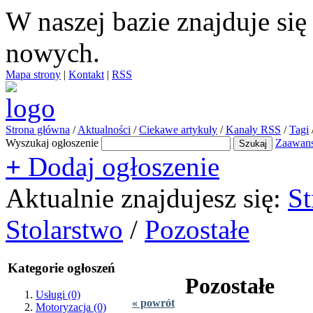
W naszej bazie znajduje si
nowych.
Mapa strony
|
Kontakt
|
RSS
Strona główna
/
Aktualności
/
Ciekawe artykuły
/
Kanały RSS
/
Tagi
Wyszukaj ogłoszenie
Zaawan
+
Dodaj ogłoszenie
Aktualnie znajdujesz się:
St
Stolarstwo
/
Pozostałe
Kategorie ogłoszeń
Pozostałe
Usługi
(0)
« powrót
Motoryzacja
(0)