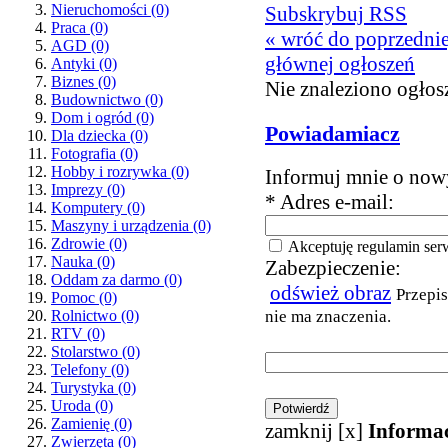
Nieruchomości
(0)
Subskrybuj RSS
Praca
(0)
« wróć do poprzednie
AGD
(0)
głównej ogłoszeń
Antyki
(0)
Biznes
(0)
Nie znaleziono ogłos
Budownictwo
(0)
Dom i ogród
(0)
Powiadamiacz
Dla dziecka
(0)
Fotografia
(0)
Hobby i rozrywka
(0)
Informuj mnie o nowy
Imprezy
(0)
* Adres e-mail:
Komputery
(0)
Maszyny i urządzenia
(0)
Zdrowie
(0)
Akceptuję regulamin ser
Nauka
(0)
Zabezpieczenie:
Oddam za darmo
(0)
odśwież obraz
Przepis
Pomoc
(0)
nie ma znaczenia.
Rolnictwo
(0)
RTV
(0)
Stolarstwo
(0)
Telefony
(0)
Turystyka
(0)
Uroda
(0)
Zamienię
(0)
zamknij [x]
Informa
Zwierzęta
(0)