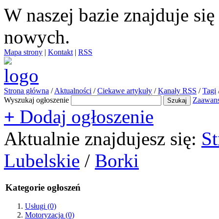
W naszej bazie znajduje si
nowych.
Mapa strony
|
Kontakt
|
RSS
Strona główna
/
Aktualności
/
Ciekawe artykuły
/
Kanały RSS
/
Tagi
Wyszukaj ogłoszenie
Zaawan
+
Dodaj ogłoszenie
Aktualnie znajdujesz się:
St
Lubelskie
/
Borki
Kategorie ogłoszeń
Usługi
(0)
Motoryzacja
(0)