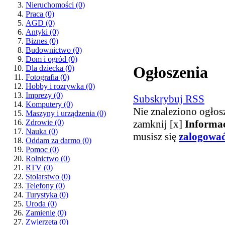
Nieruchomości
(0)
Praca
(0)
AGD
(0)
Antyki
(0)
Biznes
(0)
Budownictwo
(0)
Dom i ogród
(0)
Ogłoszenia
Dla dziecka
(0)
Fotografia
(0)
Hobby i rozrywka
(0)
Imprezy
(0)
Subskrybuj RSS
Komputery
(0)
Nie znaleziono ogłos
Maszyny i urządzenia
(0)
zamknij [x]
Informa
Zdrowie
(0)
Nauka
(0)
musisz się
zalogowa
Oddam za darmo
(0)
Pomoc
(0)
Rolnictwo
(0)
RTV
(0)
Stolarstwo
(0)
Telefony
(0)
Turystyka
(0)
Uroda
(0)
Zamienię
(0)
Zwierzęta
(0)