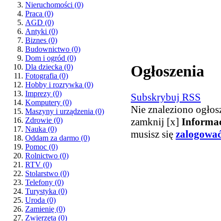
Nieruchomości
(0)
Praca
(0)
AGD
(0)
Antyki
(0)
Biznes
(0)
Budownictwo
(0)
Dom i ogród
(0)
Ogłoszenia
Dla dziecka
(0)
Fotografia
(0)
Hobby i rozrywka
(0)
Imprezy
(0)
Subskrybuj RSS
Komputery
(0)
Nie znaleziono ogłos
Maszyny i urządzenia
(0)
zamknij [x]
Informa
Zdrowie
(0)
Nauka
(0)
musisz się
zalogowa
Oddam za darmo
(0)
Pomoc
(0)
Rolnictwo
(0)
RTV
(0)
Stolarstwo
(0)
Telefony
(0)
Turystyka
(0)
Uroda
(0)
Zamienię
(0)
Zwierzęta
(0)