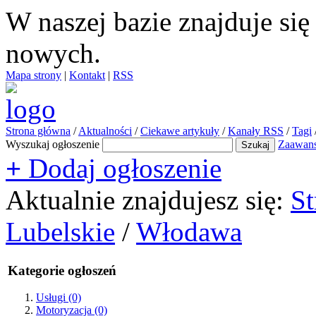
W naszej bazie znajduje si
nowych.
Mapa strony
|
Kontakt
|
RSS
Strona główna
/
Aktualności
/
Ciekawe artykuły
/
Kanały RSS
/
Tagi
Wyszukaj ogłoszenie
Zaawan
+
Dodaj ogłoszenie
Aktualnie znajdujesz się:
St
Lubelskie
/
Włodawa
Kategorie ogłoszeń
Usługi
(0)
Motoryzacja
(0)