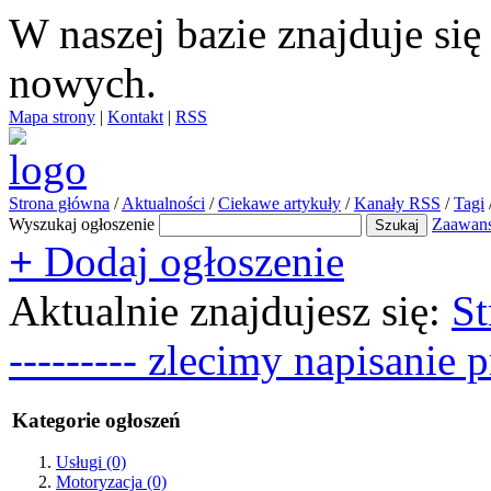
W naszej bazie znajduje si
nowych.
Mapa strony
|
Kontakt
|
RSS
Strona główna
/
Aktualności
/
Ciekawe artykuły
/
Kanały RSS
/
Tagi
Wyszukaj ogłoszenie
Zaawan
+
Dodaj ogłoszenie
Aktualnie znajdujesz się:
St
--------- zlecimy napisanie 
Kategorie ogłoszeń
Usługi
(0)
Motoryzacja
(0)