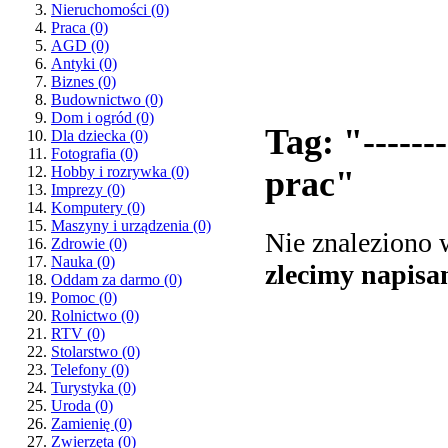
Nieruchomości
(0)
Praca
(0)
AGD
(0)
Antyki
(0)
Biznes
(0)
Budownictwo
(0)
Dom i ogród
(0)
Tag: "-------
Dla dziecka
(0)
Fotografia
(0)
Hobby i rozrywka
(0)
prac"
Imprezy
(0)
Komputery
(0)
Maszyny i urządzenia
(0)
Nie znaleziono
Zdrowie
(0)
Nauka
(0)
zlecimy napisa
Oddam za darmo
(0)
Pomoc
(0)
Rolnictwo
(0)
RTV
(0)
Stolarstwo
(0)
Telefony
(0)
Turystyka
(0)
Uroda
(0)
Zamienię
(0)
Zwierzęta
(0)