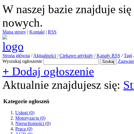
W naszej bazie znajduje si
nowych.
Mapa strony
|
Kontakt
|
RSS
Strona główna
/
Aktualności
/
Ciekawe artykuły
/
Kanały RSS
/
Tagi
Wyszukaj ogłoszenie
Zaawan
+
Dodaj ogłoszenie
Aktualnie znajdujesz się:
St
Kategorie ogłoszeń
Usługi
(0)
Motoryzacja
(0)
Nieruchomości
(0)
Praca
(0)