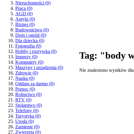
Nieruchomości
(0)
Praca
(0)
AGD
(0)
Antyki
(0)
Biznes
(0)
Budownictwo
(0)
Dom i ogród
(0)
Dla dziecka
(0)
Fotografia
(0)
Hobby i rozrywka
(0)
Tag: "body 
Imprezy
(0)
Komputery
(0)
Maszyny i urządzenia
(0)
Nie znaleziono wyników dla
Zdrowie
(0)
Nauka
(0)
Oddam za darmo
(0)
Pomoc
(0)
Rolnictwo
(0)
RTV
(0)
Stolarstwo
(0)
Telefony
(0)
Turystyka
(0)
Uroda
(0)
Zamienię
(0)
Zwierzęta
(0)