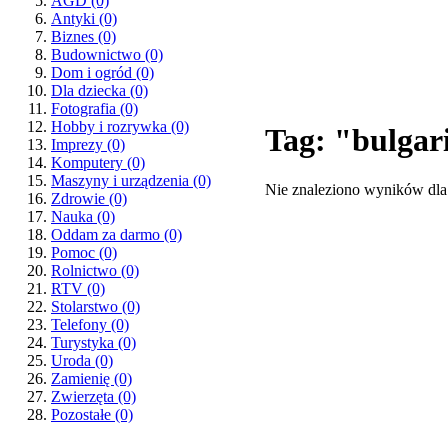
AGD
(0)
Antyki
(0)
Biznes
(0)
Budownictwo
(0)
Dom i ogród
(0)
Dla dziecka
(0)
Fotografia
(0)
Hobby i rozrywka
(0)
Tag: "bulgar
Imprezy
(0)
Komputery
(0)
Maszyny i urządzenia
(0)
Nie znaleziono wyników dla
Zdrowie
(0)
Nauka
(0)
Oddam za darmo
(0)
Pomoc
(0)
Rolnictwo
(0)
RTV
(0)
Stolarstwo
(0)
Telefony
(0)
Turystyka
(0)
Uroda
(0)
Zamienię
(0)
Zwierzęta
(0)
Pozostałe
(0)