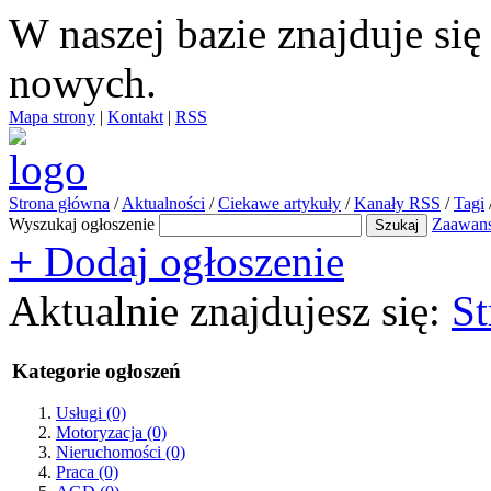
W naszej bazie znajduje si
nowych.
Mapa strony
|
Kontakt
|
RSS
Strona główna
/
Aktualności
/
Ciekawe artykuły
/
Kanały RSS
/
Tagi
Wyszukaj ogłoszenie
Zaawan
+
Dodaj ogłoszenie
Aktualnie znajdujesz się:
St
Kategorie ogłoszeń
Usługi
(0)
Motoryzacja
(0)
Nieruchomości
(0)
Praca
(0)