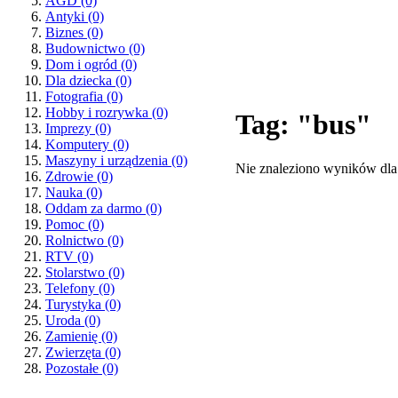
AGD
(0)
Antyki
(0)
Biznes
(0)
Budownictwo
(0)
Dom i ogród
(0)
Dla dziecka
(0)
Fotografia
(0)
Hobby i rozrywka
(0)
Tag: "bus"
Imprezy
(0)
Komputery
(0)
Maszyny i urządzenia
(0)
Nie znaleziono wyników dla
Zdrowie
(0)
Nauka
(0)
Oddam za darmo
(0)
Pomoc
(0)
Rolnictwo
(0)
RTV
(0)
Stolarstwo
(0)
Telefony
(0)
Turystyka
(0)
Uroda
(0)
Zamienię
(0)
Zwierzęta
(0)
Pozostałe
(0)