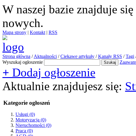
W naszej bazie znajduje si
nowych.
Mapa strony
|
Kontakt
|
RSS
Strona główna
/
Aktualności
/
Ciekawe artykuły
/
Kanały RSS
/
Tagi
Wyszukaj ogłoszenie
Zaawan
+
Dodaj ogłoszenie
Aktualnie znajdujesz się:
St
Kategorie ogłoszeń
Usługi
(0)
Motoryzacja
(0)
Nieruchomości
(0)
Praca
(0)