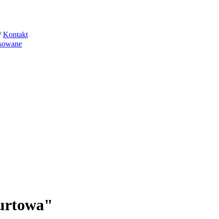
/
Kontakt
sowane
hurtowa"