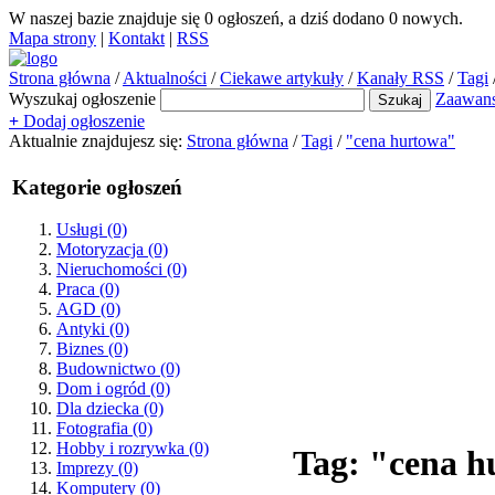
W naszej bazie znajduje się
0
ogłoszeń, a dziś dodano
0
nowych.
Mapa strony
|
Kontakt
|
RSS
Strona główna
/
Aktualności
/
Ciekawe artykuły
/
Kanały RSS
/
Tagi
Wyszukaj ogłoszenie
Zaawan
+
Dodaj ogłoszenie
Aktualnie znajdujesz się:
Strona główna
/
Tagi
/
"cena hurtowa"
Kategorie ogłoszeń
Usługi
(0)
Motoryzacja
(0)
Nieruchomości
(0)
Praca
(0)
AGD
(0)
Antyki
(0)
Biznes
(0)
Budownictwo
(0)
Dom i ogród
(0)
Dla dziecka
(0)
Fotografia
(0)
Hobby i rozrywka
(0)
Tag: "cena 
Imprezy
(0)
Komputery
(0)