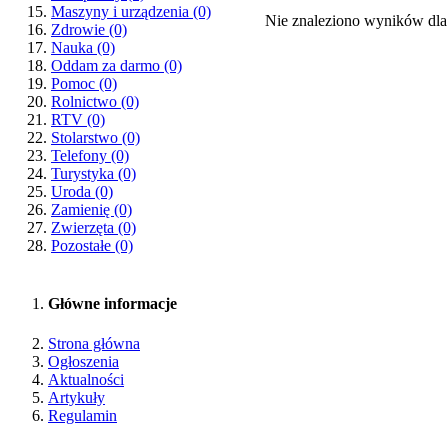
Maszyny i urządzenia
(0)
Nie znaleziono wyników dla
Zdrowie
(0)
Nauka
(0)
Oddam za darmo
(0)
Pomoc
(0)
Rolnictwo
(0)
RTV
(0)
Stolarstwo
(0)
Telefony
(0)
Turystyka
(0)
Uroda
(0)
Zamienię
(0)
Zwierzęta
(0)
Pozostałe
(0)
Główne informacje
Strona główna
Ogłoszenia
Aktualności
Artykuły
Regulamin