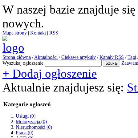
W naszej bazie znajduje si
nowych.
Mapa strony
|
Kontakt
|
RSS
Strona główna
/
Aktualności
/
Ciekawe artykuły
/
Kanały RSS
/
Tagi
Wyszukaj ogłoszenie
Zaawan
+
Dodaj ogłoszenie
Aktualnie znajdujesz się:
St
Kategorie ogłoszeń
Usługi
(0)
Motoryzacja
(0)
Nieruchomości
(0)
Praca
(0)