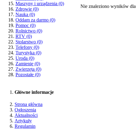
Maszyny i urządzenia
(0)
Nie znaleziono wyników dla
Zdrowie
(0)
Nauka
(0)
Oddam za darmo
(0)
Pomoc
(0)
Rolnictwo
(0)
RTV
(0)
Stolarstwo
(0)
Telefony
(0)
Turystyka
(0)
Uroda
(0)
Zamienię
(0)
Zwierzęta
(0)
Pozostałe
(0)
Główne informacje
Strona główna
Ogłoszenia
Aktualności
Artykuły
Regulamin