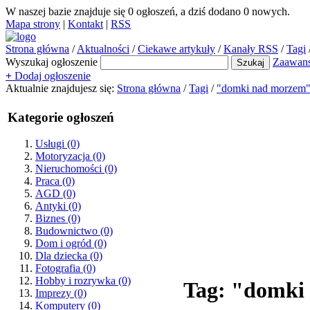
W naszej bazie znajduje się
0
ogłoszeń, a dziś dodano
0
nowych.
Mapa strony
|
Kontakt
|
RSS
Strona główna
/
Aktualności
/
Ciekawe artykuły
/
Kanały RSS
/
Tagi
Wyszukaj ogłoszenie
Zaawan
+
Dodaj ogłoszenie
Aktualnie znajdujesz się:
Strona główna
/
Tagi
/
"domki nad morzem
Kategorie ogłoszeń
Usługi
(0)
Motoryzacja
(0)
Nieruchomości
(0)
Praca
(0)
AGD
(0)
Antyki
(0)
Biznes
(0)
Budownictwo
(0)
Dom i ogród
(0)
Dla dziecka
(0)
Fotografia
(0)
Hobby i rozrywka
(0)
Tag: "domki
Imprezy
(0)
Komputery
(0)