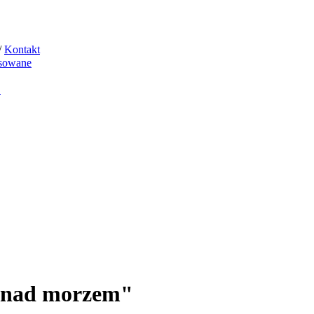
/
Kontakt
sowane
"
 nad morzem"