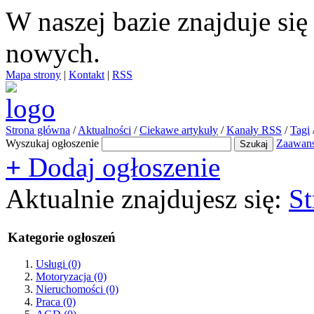
W naszej bazie znajduje si
nowych.
Mapa strony
|
Kontakt
|
RSS
Strona główna
/
Aktualności
/
Ciekawe artykuły
/
Kanały RSS
/
Tagi
Wyszukaj ogłoszenie
Zaawan
+
Dodaj ogłoszenie
Aktualnie znajdujesz się:
St
Kategorie ogłoszeń
Usługi
(0)
Motoryzacja
(0)
Nieruchomości
(0)
Praca
(0)