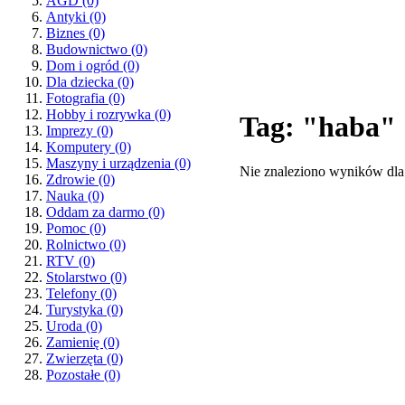
AGD
(0)
Antyki
(0)
Biznes
(0)
Budownictwo
(0)
Dom i ogród
(0)
Dla dziecka
(0)
Fotografia
(0)
Hobby i rozrywka
(0)
Tag: "haba"
Imprezy
(0)
Komputery
(0)
Maszyny i urządzenia
(0)
Nie znaleziono wyników dla
Zdrowie
(0)
Nauka
(0)
Oddam za darmo
(0)
Pomoc
(0)
Rolnictwo
(0)
RTV
(0)
Stolarstwo
(0)
Telefony
(0)
Turystyka
(0)
Uroda
(0)
Zamienię
(0)
Zwierzęta
(0)
Pozostałe
(0)