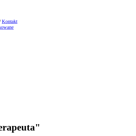
/
Kontakt
sowane
erapeuta"