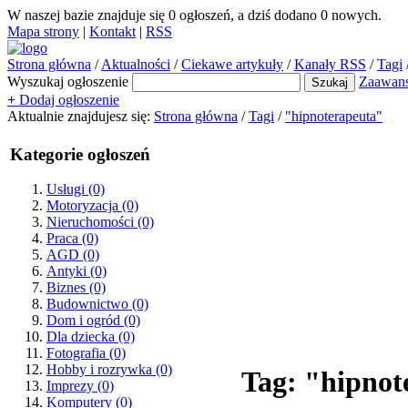
W naszej bazie znajduje się
0
ogłoszeń, a dziś dodano
0
nowych.
Mapa strony
|
Kontakt
|
RSS
Strona główna
/
Aktualności
/
Ciekawe artykuły
/
Kanały RSS
/
Tagi
Wyszukaj ogłoszenie
Zaawan
+
Dodaj ogłoszenie
Aktualnie znajdujesz się:
Strona główna
/
Tagi
/
"hipnoterapeuta"
Kategorie ogłoszeń
Usługi
(0)
Motoryzacja
(0)
Nieruchomości
(0)
Praca
(0)
AGD
(0)
Antyki
(0)
Biznes
(0)
Budownictwo
(0)
Dom i ogród
(0)
Dla dziecka
(0)
Fotografia
(0)
Hobby i rozrywka
(0)
Tag: "hipnot
Imprezy
(0)
Komputery
(0)