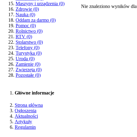
Maszyny i urządzenia
(0)
Nie znaleziono wyników dla
Zdrowie
(0)
Nauka
(0)
Oddam za darmo
(0)
Pomoc
(0)
Rolnictwo
(0)
RTV
(0)
Stolarstwo
(0)
Telefony
(0)
Turystyka
(0)
Uroda
(0)
Zamienię
(0)
Zwierzęta
(0)
Pozostałe
(0)
Główne informacje
Strona główna
Ogłoszenia
Aktualności
Artykuły
Regulamin