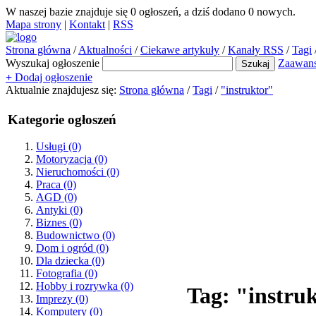
W naszej bazie znajduje się
0
ogłoszeń, a dziś dodano
0
nowych.
Mapa strony
|
Kontakt
|
RSS
Strona główna
/
Aktualności
/
Ciekawe artykuły
/
Kanały RSS
/
Tagi
Wyszukaj ogłoszenie
Zaawan
+
Dodaj ogłoszenie
Aktualnie znajdujesz się:
Strona główna
/
Tagi
/
"instruktor"
Kategorie ogłoszeń
Usługi
(0)
Motoryzacja
(0)
Nieruchomości
(0)
Praca
(0)
AGD
(0)
Antyki
(0)
Biznes
(0)
Budownictwo
(0)
Dom i ogród
(0)
Dla dziecka
(0)
Fotografia
(0)
Hobby i rozrywka
(0)
Tag: "instru
Imprezy
(0)
Komputery
(0)