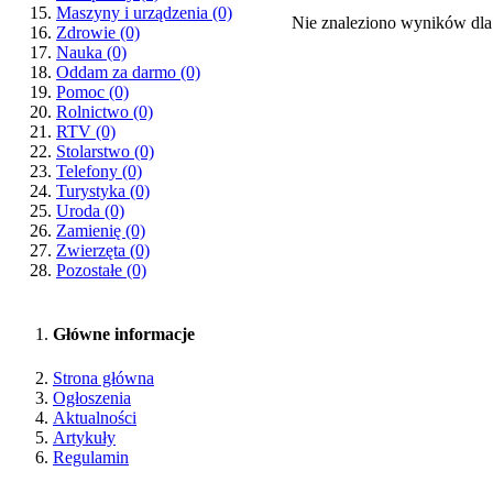
Maszyny i urządzenia
(0)
Nie znaleziono wyników dla
Zdrowie
(0)
Nauka
(0)
Oddam za darmo
(0)
Pomoc
(0)
Rolnictwo
(0)
RTV
(0)
Stolarstwo
(0)
Telefony
(0)
Turystyka
(0)
Uroda
(0)
Zamienię
(0)
Zwierzęta
(0)
Pozostałe
(0)
Główne informacje
Strona główna
Ogłoszenia
Aktualności
Artykuły
Regulamin