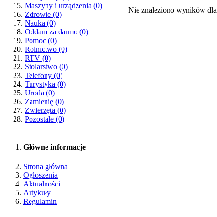
Maszyny i urządzenia
(0)
Nie znaleziono wyników dla
Zdrowie
(0)
Nauka
(0)
Oddam za darmo
(0)
Pomoc
(0)
Rolnictwo
(0)
RTV
(0)
Stolarstwo
(0)
Telefony
(0)
Turystyka
(0)
Uroda
(0)
Zamienię
(0)
Zwierzęta
(0)
Pozostałe
(0)
Główne informacje
Strona główna
Ogłoszenia
Aktualności
Artykuły
Regulamin