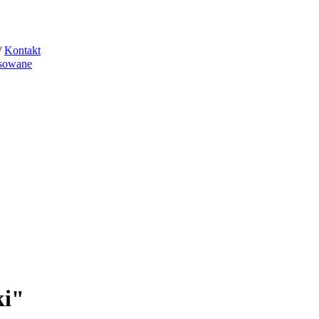
/
Kontakt
sowane
ki"